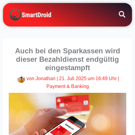
Zum
Inhalt
springen
Auch bei den Sparkassen wird
dieser Bezahldienst endgültig
eingestampft
von
Jonathan
|
21. Juli 2025 um 16:49 Uhr
|
Payment & Banking