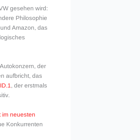
n VW gesehen wird:
ndere Philosophie
n und Amazon, das
logisches
 Autokonzern, der
en aufbricht, das
 ID.1
, der erstmals
tiv.
t im neuesten
eue Konkurrenten