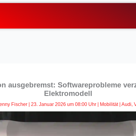
ron ausgebremst: Softwareprobleme ver
Elektromodell
enny Fischer
|
23. Januar 2026 um 08:00 Uhr
|
Mobilität
|
Audi
,