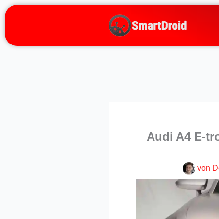
Zum
Inhalt
springen
Audi A4 E-t
von
D