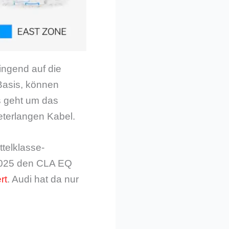
ngend auf die
Basis, können
s geht um das
eterlangen Kabel.
telklasse-
 2025 den CLA EQ
rt
. Audi hat da nur