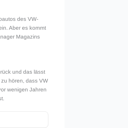
troautos des VW-
ein. Aber es kommt
anager Magazins
rück und das lässt
r zu hören, dass VW
 vor wenigen Jahren
t.