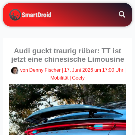
Zum
Inhalt
springen
Audi guckt traurig rüber: TT ist
jetzt eine chinesische Limousine
von
Denny Fischer
|
17. Juni 2026 um 17:00 Uhr
|
Mobilität
|
Geely