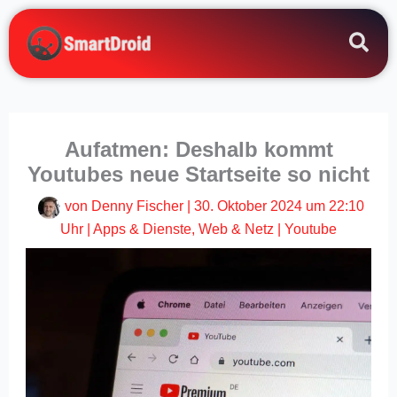
Zum
Inhalt
springen
Aufatmen: Deshalb kommt
Youtubes neue Startseite so nicht
von
Denny Fischer
|
30. Oktober 2024 um 22:10
Uhr
|
Apps & Dienste
,
Web & Netz
|
Youtube