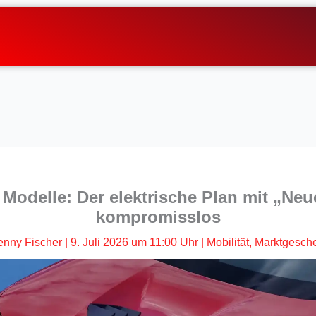
odelle: Der elektrische Plan mit „Neue
kompromisslos
enny Fischer
|
9. Juli 2026 um 11:00 Uhr
|
Mobilität
,
Marktgesch