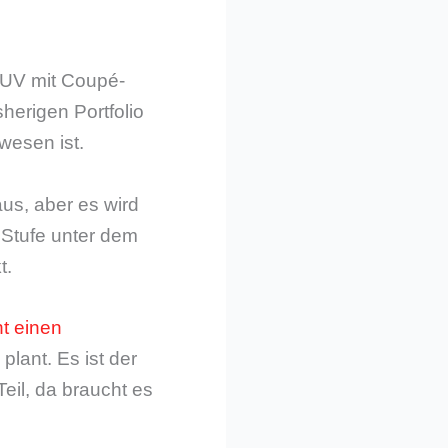
 SUV mit Coupé-
herigen Portfolio
esen ist.
us, aber es wird
 Stufe unter dem
t.
t einen
plant. Es ist der
eil, da braucht es