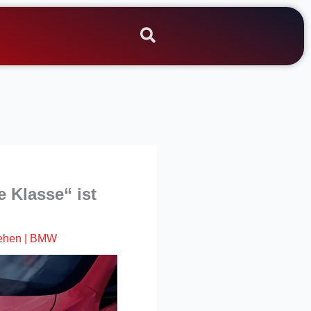
 Klasse“ ist
ehen
|
BMW