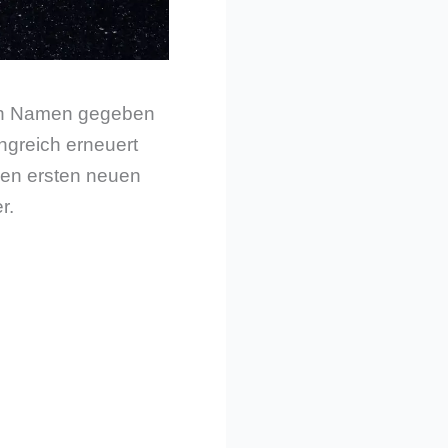
n Namen gegeben
ngreich erneuert
 den ersten neuen
r.