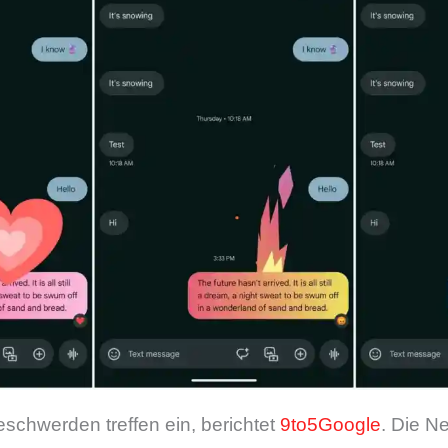
schwerden treffen ein, berichtet
9to5Google
. Die N