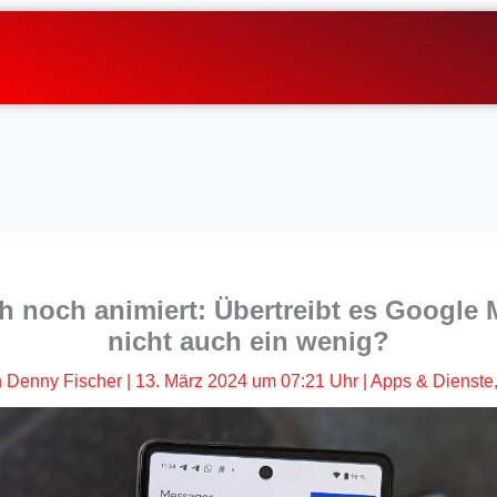
 noch animiert: Übertreibt es Google 
nicht auch ein wenig?
n
Denny Fischer
|
13. März 2024 um 07:21 Uhr
|
Apps & Dienste