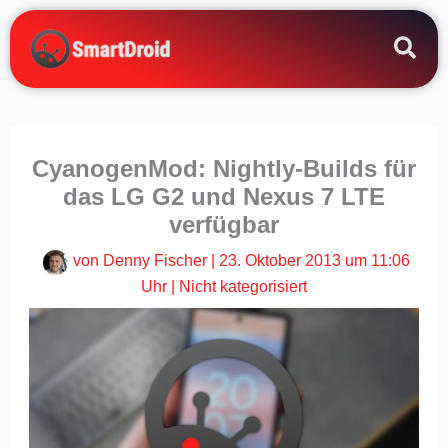
Zum
Inhalt
springen
CyanogenMod: Nightly-Builds für
das LG G2 und Nexus 7 LTE
verfügbar
von
Denny Fischer
|
23. Oktober 2013 um 11:06
Uhr
|
Nicht kategorisiert