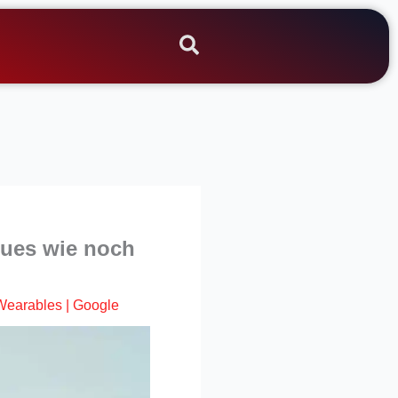
eues wie noch
Wearables
|
Google