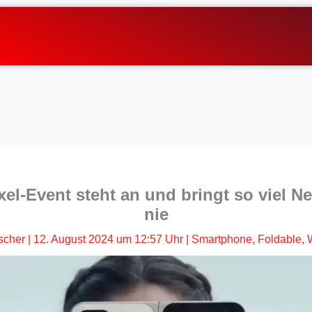
xel-Event steht an und bringt so viel N
nie
scher
|
12. August 2024 um 12:57 Uhr
|
Smartphone
,
Foldable
,