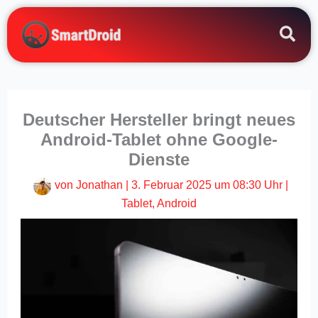
Zum
Inhalt
springen
Deutscher Hersteller bringt neues
Android-Tablet ohne Google-
Dienste
von
Jonathan
|
3. Februar 2025 um 08:30 Uhr
|
Tablet
,
Android