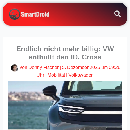
Zum
Inhalt
springen
Endlich nicht mehr billig: VW
enthüllt den ID. Cross
von
Denny Fischer
|
5. Dezember 2025 um 09:26
Uhr
|
Mobilität
|
Volkswagen