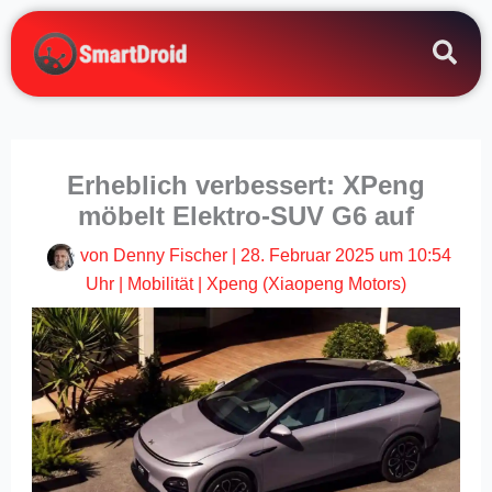
Zum
Inhalt
springen
Erheblich verbessert: XPeng
möbelt Elektro-SUV G6 auf
von
Denny Fischer
|
28. Februar 2025 um 10:54
Uhr
|
Mobilität
|
Xpeng (Xiaopeng Motors)