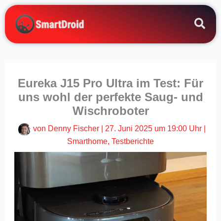
Zum
Inhalt
springen
Eureka J15 Pro Ultra im Test: Für
uns wohl der perfekte Saug- und
Wischroboter
von
Denny Fischer
|
27. Juni 2025 um 19:00 Uhr
|
Smarthome
,
Testberichte