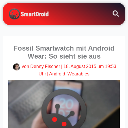
Zum
Inhalt
springen
Fossil Smartwatch mit Android
Wear: So sieht sie aus
von
Denny Fischer
|
18. August 2015 um 19:53
Uhr
|
Android
,
Wearables