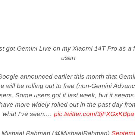
st got Gemini Live on my Xiaomi 14T Pro as a 
user!
Google announced earlier this month that Gemi
ve will be rolling out to free (non-Gemini Advan
sers. Some users got it last week, but it seems
have more widely rolled out in the past day fro
what I've seen.…
pic.twitter.com/3jFXGxKBpa
 Mishaal Rahman (@MishaalRahman)
Septem