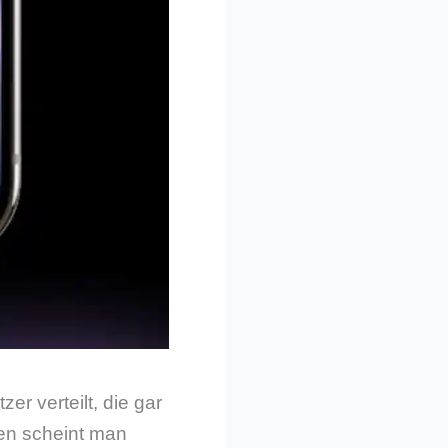
er verteilt, die gar
en scheint man