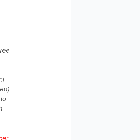
free
ni
ced)
 to
m
ber