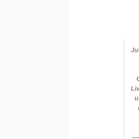
Ju
Li
u
—