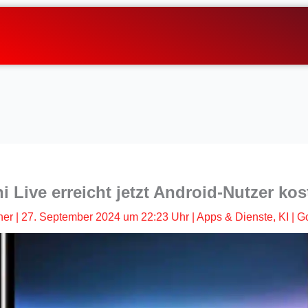
 Live erreicht jetzt Android-Nutzer ko
her
|
27. September 2024 um 22:23 Uhr
|
Apps & Dienste
,
KI
|
G