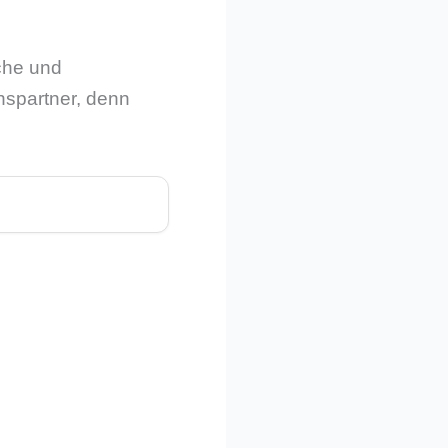
che und
hspartner, denn