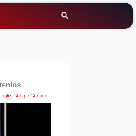
stenlos
oogle
,
Google Gemini