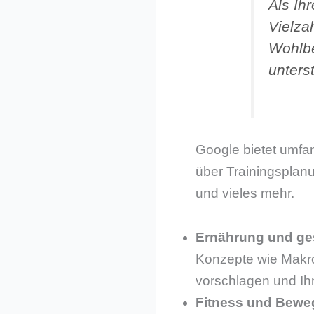
Als Ih
Vielza
Wohlbe
unters
Google bietet umfa
über Trainingspla
und vieles mehr.
Ernährung und g
Konzepte wie Makro
vorschlagen und Ih
Fitness und Bew