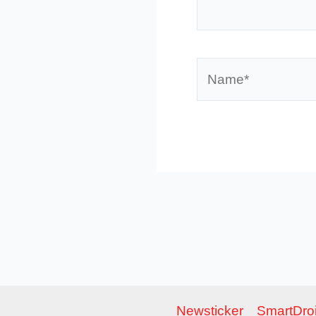
Name*
Newsticker
SmartDroi