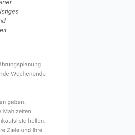
einer
istiges
nd
it.
nährungsplanung
mende Wochenende
nen geben,
e Mahlzeiten
aufsliste helfen.
hre Ziele und Ihre