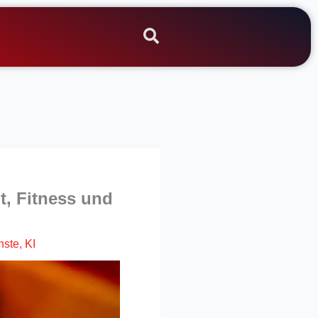
t, Fitness und
nste
,
KI