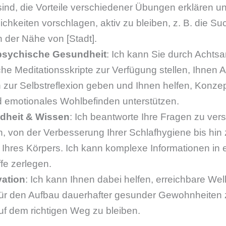
sind, die Vorteile verschiedener Übungen erklären u
chkeiten vorschlagen, aktiv zu bleiben, z. B. die S
 der Nähe von [Stadt].
psychische Gesundheit
: Ich kann Sie durch Achts
che Meditationsskripte zur Verfügung stellen, Ihne
zur Selbstreflexion geben und Ihnen helfen, Konzep
nd emotionales Wohlbefinden unterstützen.
dheit & Wissen
: Ich beantworte Ihre Fragen zu ve
 von der Verbesserung Ihrer Schlafhygiene bis hin
Ihres Körpers. Ich kann komplexe Informationen in 
ffe zerlegen.
vation
: Ich kann Ihnen dabei helfen, erreichbare Wel
 für den Aufbau dauerhafter gesunder Gewohnheiten 
uf dem richtigen Weg zu bleiben.