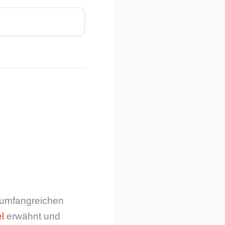
m umfangreichen
l
erwähnt und