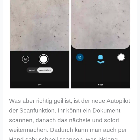
Was aber richtig geil ist, ist der neue Autopilot
der Scanfunktion. Ihr könnt ein Dokument
scannen, danach das nächste und sofort
weitermachen. Dadurch kann man auch per
Hand sehr schnell scannen, was bislang