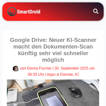
Zum
Inhalt
springen
Google Drive: Neuer KI-Scanner
macht den Dokumenten-Scan
künftig sehr viel schneller
möglich
von
Denny Fischer
|
30. September 2025 um
06:35 Uhr
|
Apps & Dienste
,
KI