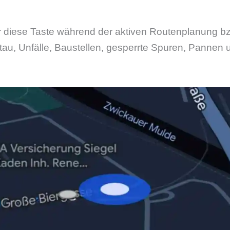
 diese Taste während der aktiven Routenplanung bz
Stau, Unfälle, Baustellen, gesperrte Spuren, Pannen 