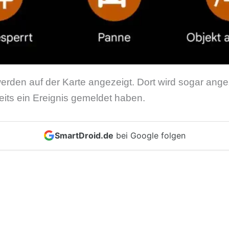
rden auf der Karte angezeigt. Dort wird sogar ange
its ein Ereignis gemeldet haben.
SmartDroid.de
bei Google folgen