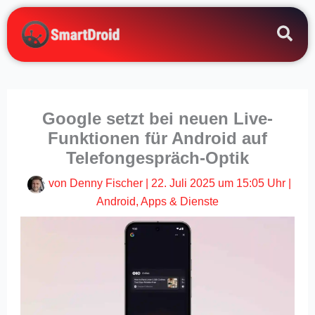
Zum
Inhalt
springen
Google setzt bei neuen Live-
Funktionen für Android auf
Telefongespräch-Optik
von
Denny Fischer
|
22. Juli 2025 um 15:05 Uhr
|
Android
,
Apps & Dienste