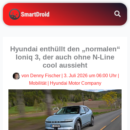
Zum
Inhalt
springen
Hyundai enthüllt den „normalen“
Ioniq 3, der auch ohne N-Line
cool aussieht
von
Denny Fischer
|
3. Juli 2026 um 06:00 Uhr
|
Mobilität
|
Hyundai Motor Company