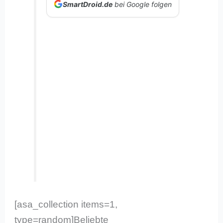
SmartDroid.de
bei Google folgen
[asa_collection items=1,
type=random]Beliebte