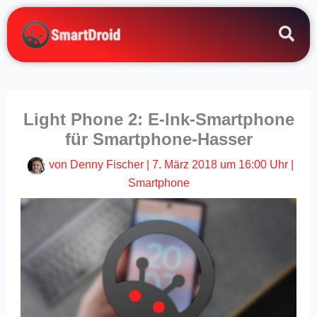
Zum
Inhalt
springen
Light Phone 2: E-Ink-Smartphone
für Smartphone-Hasser
von
Denny Fischer
|
7. März 2018 um 16:00 Uhr
|
Smartphone