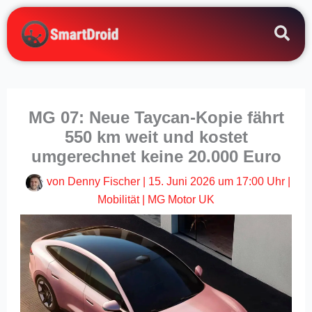
Zum
Inhalt
springen
MG 07: Neue Taycan-Kopie fährt
550 km weit und kostet
umgerechnet keine 20.000 Euro
von
Denny Fischer
|
15. Juni 2026 um 17:00 Uhr
|
Mobilität
|
MG Motor UK