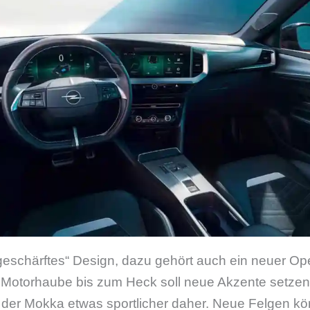
geschärftes“ Design, dazu gehört auch ein neuer Ope
r Motorhaube bis zum Heck soll neue Akzente setze
 der Mokka etwas sportlicher daher. Neue Felgen 