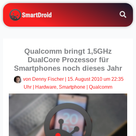
Zum
Inhalt
springen
Qualcomm bringt 1,5GHz
DualCore Prozessor für
Smartphones noch dieses Jahr
von
Denny Fischer
|
15. August 2010 um 22:35
Uhr
|
Hardware
,
Smartphone
|
Qualcomm