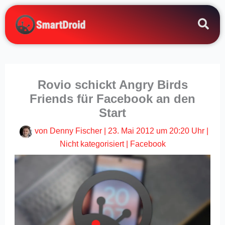
Zum
Inhalt
springen
Rovio schickt Angry Birds
Friends für Facebook an den
Start
von
Denny Fischer
|
23. Mai 2012 um 20:20 Uhr
|
Nicht kategorisiert
|
Facebook