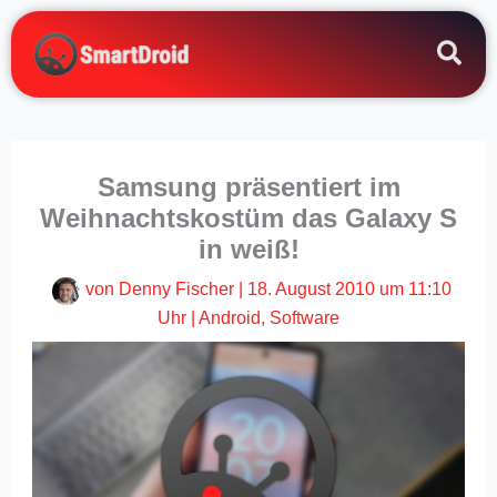
Zum
Inhalt
springen
Samsung präsentiert im
Weihnachtskostüm das Galaxy S
in weiß!
von
Denny Fischer
|
18. August 2010 um 11:10
Uhr
|
Android
,
Software