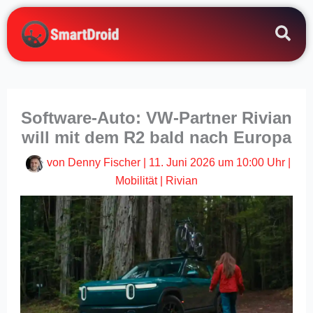
Zum
Inhalt
springen
Software-Auto: VW-Partner Rivian
will mit dem R2 bald nach Europa
von
Denny Fischer
|
11. Juni 2026 um 10:00 Uhr
|
Mobilität
|
Rivian