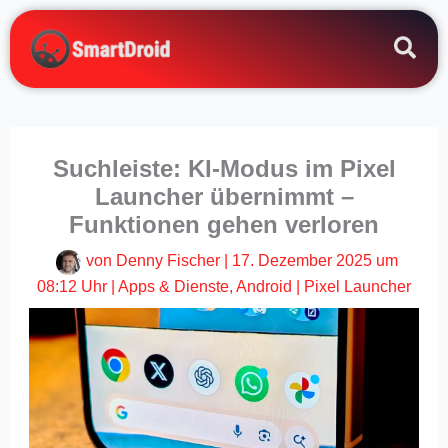
Zum
Inhalt
springen
Suchleiste: KI-Modus im Pixel
Launcher übernimmt –
Funktionen gehen verloren
von
Denny Fischer
|
17. Dezember 2025 um
08:12 Uhr
|
Apps & Dienste
,
Android
|
Pixel Launcher