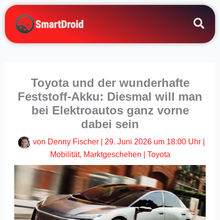
Zum
Inhalt
springen
Toyota und der wunderhafte
Feststoff-Akku: Diesmal will man
bei Elektroautos ganz vorne
dabei sein
von
Denny Fischer
|
29. Juni 2026 um 18:00 Uhr
|
Mobilität
,
Marktgeschehen
|
Toyota