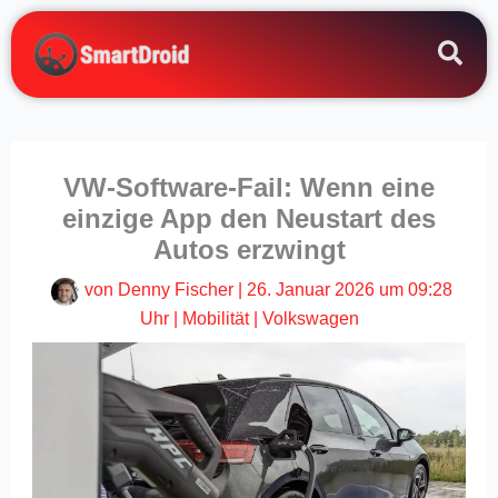
Zum
Inhalt
springen
VW-Software-Fail: Wenn eine
einzige App den Neustart des
Autos erzwingt
von
Denny Fischer
|
26. Januar 2026 um 09:28
Uhr
|
Mobilität
|
Volkswagen