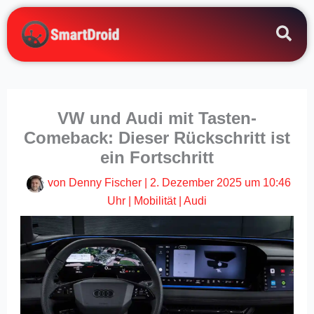
Zum
Inhalt
springen
VW und Audi mit Tasten-
Comeback: Dieser Rückschritt ist
ein Fortschritt
von
Denny Fischer
|
2. Dezember 2025 um 10:46
Uhr
|
Mobilität
|
Audi