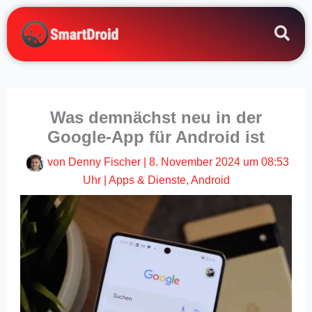
Zum
Inhalt
springen
Was demnächst neu in der
Google-App für Android ist
von
Denny Fischer
|
8. November 2024 um 08:53
Uhr
|
Apps & Dienste
,
Android