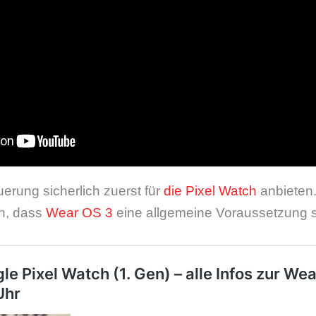
erung sicherlich zuerst für
die Pixel Watch
anbieten.
n, dass
Wear OS 3
eine allgemeine Voraussetzung s