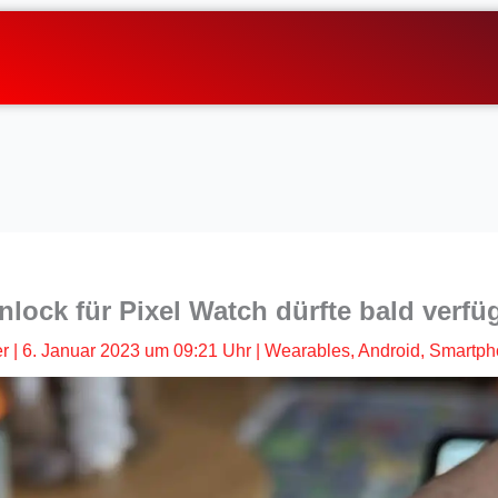
lock für Pixel Watch dürfte bald verfü
er
|
6. Januar 2023 um 09:21 Uhr
|
Wearables
,
Android
,
Smartph