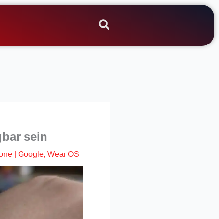
gbar sein
one
|
Google
,
Wear OS