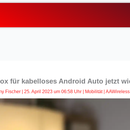
ox für kabelloses Android Auto jetzt wi
ny Fischer
|
25. April 2023 um 06:58 Uhr
|
Mobilität
|
AAWireless