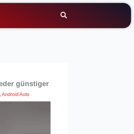
eder günstiger
,
Android Auto