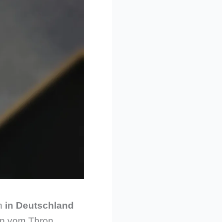
ch
in Deutschland
an vom Thron