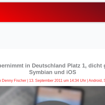
ernimmt in Deutschland Platz 1, dicht 
Symbian und iOS
n
Denny Fischer
|
13. September 2011 um 14:34 Uhr
|
Android
,