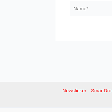
Name*
Newsticker
SmartDroi