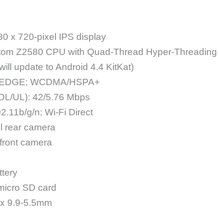
0 x 720-pixel IPS display
Atom Z2580 CPU with Quad-Thread Hyper-Threading
will update to Android 4.4 KitKat)
EDGE; WCDMA/HSPA+
L/UL): 42/5.76 Mbps
2.11b/g/n; Wi-Fi Direct
l rear camera
front camera
tery
micro SD card
 x 9.9-5.5mm