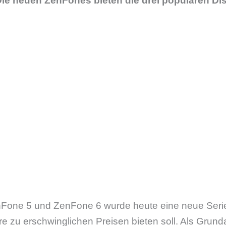
 Die neuen ZenFones bieten die drei populären Di
Fone 5 und ZenFone 6 wurde heute eine neue Serie 
e zu erschwinglichen Preisen bieten soll. Als Grund