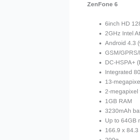
ZenFone 6
6inch HD 128
2GHz Intel 
Android 4.3 (
GSM/GPRS/
DC-HSPA+ (D
Integrated 80
13-megapixe
2-megapixel 
1GB RAM
3230mAh bat
Up to 64GB 
166.9 x 84.3
200g