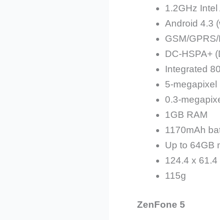
1.2GHz Inte
Android 4.3 (
GSM/GPRS/
DC-HSPA+ (D
Integrated 80
5-megapixel
0.3-megapixe
1GB RAM
1170mAh bat
Up to 64GB 
124.4 x 61.4
115g
ZenFone 5