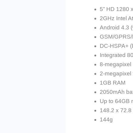
5” HD 1280 x
2GHz Intel 
Android 4.3 (
GSM/GPRS/
DC-HSPA+ (D
Integrated 80
8-megapixel
2-megapixel 
1GB RAM
2050mAh bat
Up to 64GB 
148.2 x 72.8
144g