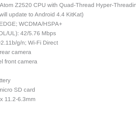
l Atom Z2520 CPU with Quad-Thread Hyper-Threadi
will update to Android 4.4 KitKat)
EDGE; WCDMA/HSPA+
L/UL): 42/5.76 Mbps
2.11b/g/n; Wi-Fi Direct
 rear camera
l front camera
tery
micro SD card
 x 11.2-6.3mm