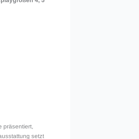
splaygrößen 4, 5
präsentiert,
ausstattung setzt