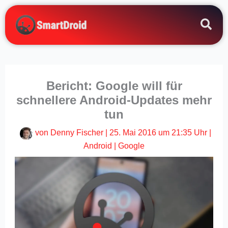
Zum
Inhalt
springen
Bericht: Google will für
schnellere Android-Updates mehr
tun
von
Denny Fischer
|
25. Mai 2016 um 21:35 Uhr
|
Android
|
Google