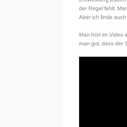
der Regel fehlt. Ma
Aber ich finde auch
Man hört im Video 
man gut, dass der 