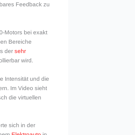
örbares Feedback zu
0-Motors bei exakt
nen Bereiche
ss der
sehr
lierbar wird.
 Intensität und die
n. Im Video sieht
h die virtuellen
e sich in der
einem
Elektroauto
in