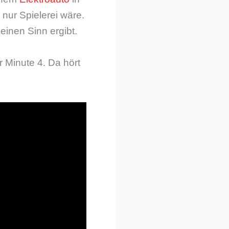
 nur Spielerei wäre.
einen Sinn ergibt.
 Minute 4. Da hört