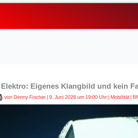
lektro: Eigenes Klangbild und kein F
von
Denny Fischer
|
9. Juni 2026 um 19:00 Uhr
|
Mobilität
|
B