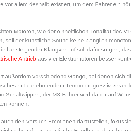
e vor allem deshalb existiert, um dem Fahrer ein h
ten Motoren, wie der einheitlichen Tonalität des V1
 soll der künstliche Sound keine klanglich monoto
iell ansteigender Klangverlauf soll dafür sorgen, da
trische Antrieb
aus vier Elektromotoren besser kontrol
rt außerdem verschiedene Gänge, bei denen sich die
sches mit zunehmendem Tempo progressiv veränder
n Schaltwippen, der M3-Fahrer wird daher auf Wunsc
ten können.
uch den Versuch Emotionen darzustellen, fokussiert
 viel mehr auf das akustische Feedback, dass bei 