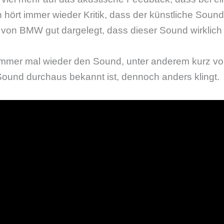
n hört immer wieder Kritik, dass der künstliche Sound
 von BMW gut dargelegt, dass dieser Sound wirklich 
immer mal wieder den Sound, unter anderem kurz vor
Sound durchaus bekannt ist, dennoch anders klingt.