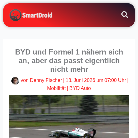
Zum
Inhalt
springen
BYD und Formel 1 nähern sich
an, aber das passt eigentlich
nicht mehr
von
Denny Fischer
|
13. Juni 2026 um 07:00 Uhr
|
Mobilität
|
BYD Auto