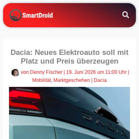
Zum
Inhalt
springen
Dacia: Neues Elektroauto soll mit
Platz und Preis überzeugen
von
Denny Fischer
|
19. Juni 2026 um 11:00 Uhr
|
Mobilität
,
Marktgeschehen
|
Dacia