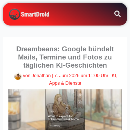
Zum
Inhalt
springen
Dreambeans: Google bündelt
Mails, Termine und Fotos zu
täglichen KI-Geschichten
von
Jonathan
|
7. Juni 2026 um 11:00 Uhr
|
KI
,
Apps & Dienste