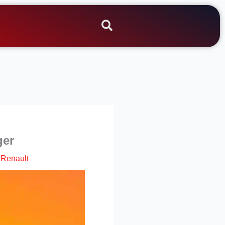
ger
|
Renault