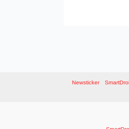
Newsticker
SmartDroi