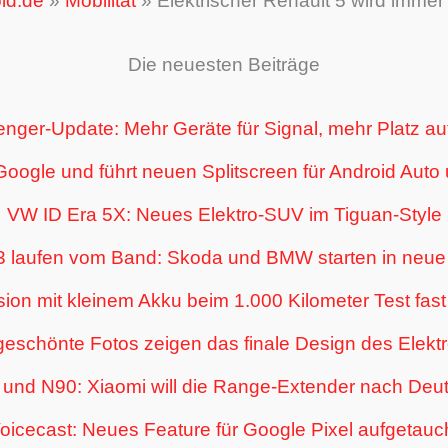
id.de
»
Mobilität
»
Elektrischer Renault 5 wird immer
Die neuesten Beiträge
nger-Update: Mehr Geräte für Signal, mehr Platz au
 Google und führt neuen Splitscreen für Android Auto
VW ID Era 5X: Neues Elektro-SUV im Tiguan-Style
3 laufen vom Band: Skoda und BMW starten in neue 
ion mit kleinem Akku beim 1.000 Kilometer Test fas
geschönte Fotos zeigen das finale Design des Elek
nd N90: Xiaomi will die Range-Extender nach Deut
oicecast: Neues Feature für Google Pixel aufgetauc