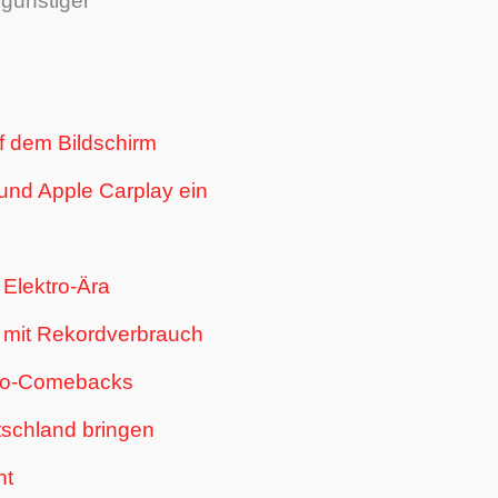
 günstiger
f dem Bildschirm
 und Apple Carplay ein
Elektro-Ära
t mit Rekordverbrauch
tro-Comebacks
schland bringen
ht