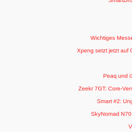
SmartDro
Wichtiges Messe
Xpeng setzt jetzt auf
Peaq und i
Zeekr 7GT: Core-Vers
Smart #2: Un
SkyNomad N70 u
V