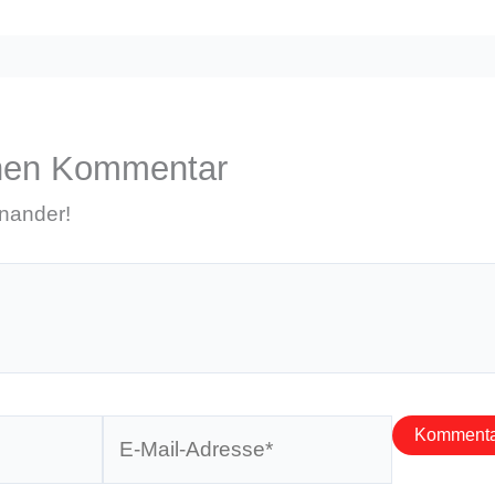
inen Kommentar
inander!
E-
Mail-