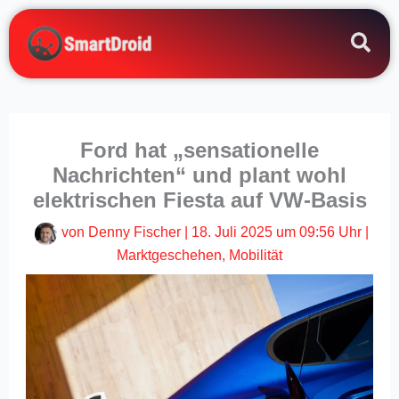
Zum
Inhalt
springen
Ford hat „sensationelle
Nachrichten“ und plant wohl
elektrischen Fiesta auf VW-Basis
von
Denny Fischer
|
18. Juli 2025 um 09:56 Uhr
|
Marktgeschehen
,
Mobilität