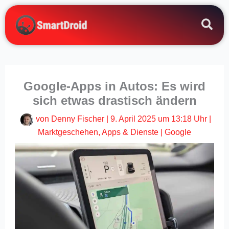
Zum
Inhalt
springen
Google-Apps in Autos: Es wird
sich etwas drastisch ändern
von
Denny Fischer
|
9. April 2025 um 13:18 Uhr
|
Marktgeschehen
,
Apps & Dienste
|
Google