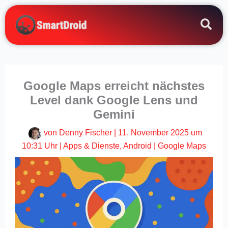
Zum
Inhalt
springen
Google Maps erreicht nächstes
Level dank Google Lens und
Gemini
von
Denny Fischer
|
11. November 2025 um
10:31 Uhr
|
Apps & Dienste
,
Android
|
Google Maps