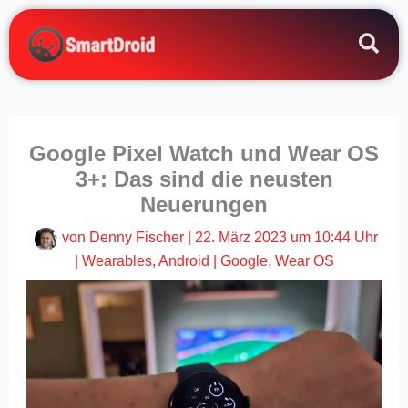
Zum
Inhalt
springen
Google Pixel Watch und Wear OS
3+: Das sind die neusten
Neuerungen
von
Denny Fischer
|
22. März 2023 um 10:44 Uhr
|
Wearables
,
Android
|
Google
,
Wear OS