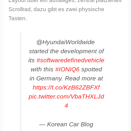
Layout über ein auffälliges, zentral platziertes
Scrollrad, dazu gibt es zwei physische
Tasten.
@HyundaiWorldwide
started the development of
its
#softwaredefinedvehicle
with this
#IONIQ6
spotted
in Germany. Read more at
https://t.co/KzB62ZBFXf
pic.twitter.com/VbaTHXLJd
4
— Korean Car Blog