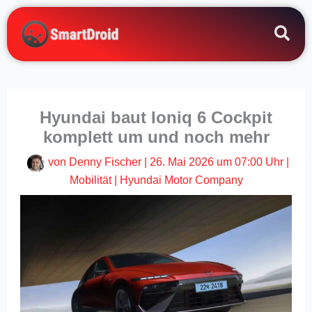
Zum
Inhalt
springen
Hyundai baut Ioniq 6 Cockpit
komplett um und noch mehr
von
Denny Fischer
|
26. Mai 2026 um 07:00 Uhr
|
Mobilität
|
Hyundai Motor Company