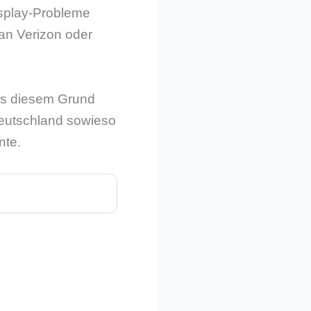
isplay-Probleme
 an Verizon oder
us diesem Grund
eutschland sowieso
nte.