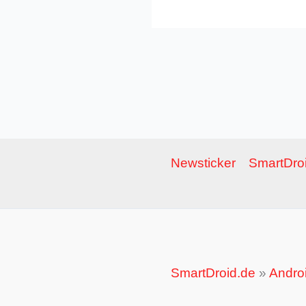
Newsticker
SmartDroi
SmartDroid.de
»
Andro