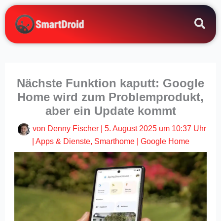
Zum
Inhalt
springen
Nächste Funktion kaputt: Google
Home wird zum Problemprodukt,
aber ein Update kommt
von
Denny Fischer
|
5. August 2025 um 10:37 Uhr
|
Apps & Dienste
,
Smarthome
|
Google Home