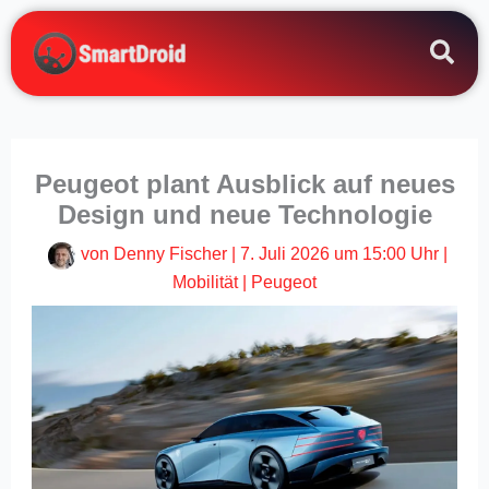
Zum
Inhalt
springen
Peugeot plant Ausblick auf neues
Design und neue Technologie
von
Denny Fischer
|
7. Juli 2026 um 15:00 Uhr
|
Mobilität
|
Peugeot